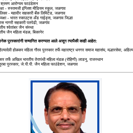
, श्रमण आरोग्यम फाउंडेशन
षा - रुस्तमजी इंग्लिश मीडियम स्कूल, जळगाव
िका - महावीर सहकारी बँक लिमिटेड, जळगाव
क्षा - भारत स्काउट्स अँड गाईड्स, जळगाव जिल्हा
कास नागरी सहकारी पतपेढी, जळगांव
ीय श्वेतांबर जैन संस्था
तीय जैन महिला मंडळ, बिकानेर
ा अनेक पुरस्कारांनी सन्मानित करण्यात आले असून त्यापैकी काही आहेत:
ल्यादेवी होळकर महिला गौरव पुरस्कार तर्फे महाराष्ट्र धनगर समाज महासंघ, मल्हारसेवा, अहिल्
कार तर्फे अखिल भारतीय तेरापंथी महिला मंडळ (रोहिणी) लाडनू, राजस्थान
ुरबा पुरस्कार, जे.पी.पी. जैन महिला फाउंडेशन, जळगाव