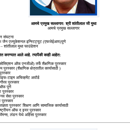
आमचे प्रमुख सल्लागार: श्री शांतीलाल जी मुथा
आमचे प्रमुख सल्लागार
ैन संघटना
 जैन एज्युकेशनल इन्स्टिट्यूट (एफजेईआय)पुणे
 – शांतीलाल मुथा फाउंडेशन
मानित करण्यात आले आहे. त्यापैकी काही आहेत:
 असोसिएशन ऑफ एनजीओ) तर्फे शैक्षणिक पुरस्कार
नम पुरस्कार (शैक्षणिक क्षेत्रातील कार्यासाठी )
ुरस्कार
लाइफ-टाइम अचिव्हमेंट अवॉर्ड
ौरव पुरस्कार
ऑफ पुणे
ण पुरस्कार
नव सेवा पुरस्कार
 पुरस्कार
ज्ञता पुरस्कार' शिक्षण आणि सामाजिक कार्यासाठी
्ट्रीयन ऑफ द इयर पुरस्कार
्स, लंडन येथे अहिंसा पुरस्कार