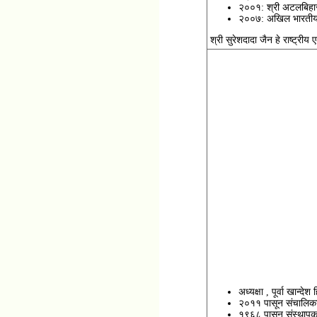
२००१: श्री अटलबिहारी 
२००७: अखिल भारतीय ते
श्री सुरेशदादा जैन हे राष्ट्री
अध्यक्षा , पूर्वा खान्दे
२०११ पासून संचालिका 
१९६८ पासून संस्थापक