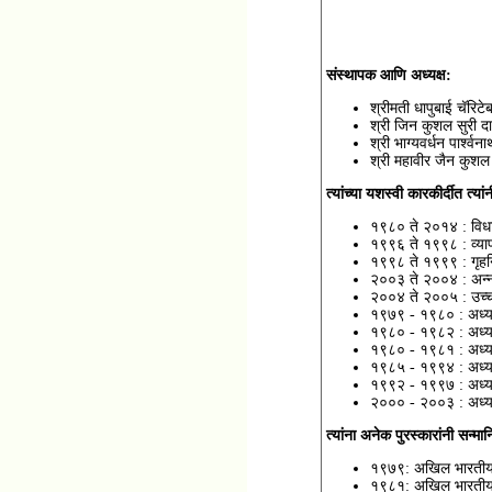
संस्थापक आणि अध्यक्ष:
श्रीमती धापुबाई चॅरिटे
श्री जिन कुशल सुरी दाद
श्री भाग्यवर्धन पार्श्वन
श्री महावीर जैन कुशल
त्यांच्या यशस्वी कारकीर्दीत त्
१९८० ते २०१४ : विधा
१९९६ ते १९९८ : व्यापा
१९९८ ते १९९९ : गृहनि
२००३ ते २००४ : अन्न व
२००४ ते २००५ : उच्च 
१९७९ - १९८० : अध्यक्
१९८० - १९८२ : अध्यक्ष
१९८० - १९८१ : अध्यक्ष
१९८५ - १९९४ : अध्य
१९९२ - १९९७ : अध्यक्
२००० - २००३ : अध्यक्
त्यांना अनेक पुरस्कारांनी सन्
१९७९: अखिल भारतीय ज
१९८१: अखिल भारतीय ज