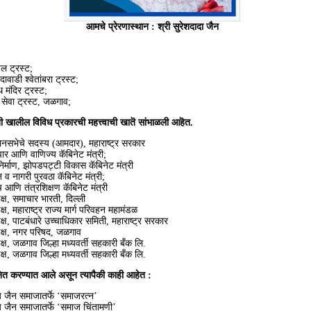
आमचे प्रेरणास्थान : श्री सुरेशदादा जैन
बल ट्रस्ट;
ावाडी श्वेतांबरा ट्रस्ट;
ाथ मंदिर ट्रस्ट;
 सेवा ट्रस्ट, जळगाव;
यांनी खालील विविध प्रकारची महत्त्वाची खातॆ सांभाळली आहॆत.
नसभेचे सदस्य (आमदार), महाराष्ट्र सरकार
र आणि वाणिज्य कॅबिनेट मंत्री;
र्माण, झोपडपट्टी विकास कॅबिनेट मंत्री
 नागरी पुरवठा कॅबिनेट मंत्री;
आणि तंत्रशिक्षण कॅबिनेट मंत्री
ष, समाचार भारती, दिल्ली
, महाराष्ट्र राज्य मार्ग परिवहन महामंडळ
, पाटबंधारे उच्चाधिकार समिती, महाराष्ट्र सरकार
क्ष, नगर परिषद, जळगाव
ष, जळगाव जिल्हा मध्यवर्ती सहकारी बँक लि.
ष, जळगाव जिल्हा मध्यवर्ती सहकारी बँक लि.
मानित करण्यात आले असून त्यापैकी काही आहेत :
ैन समाजातर्फे ‘समाजरत्न’
ैन समाजातर्फे ‘समाज चिंतामणी’