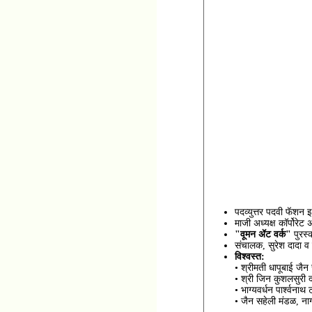
पदव्युत्तर पदवी फॅशन इ
माजी अध्यक्ष कॉर्पोरेट 
"वूमन ॲट वर्क"
पुरस्
संचालक, सुरेश दादा व
विश्वस्त:
• श्रीमती धापूबाई जैन
• श्री जिन कुशलसुरी द
• भाग्यवर्धन पार्श्वना
• जैन सहेली मंडळ, ना