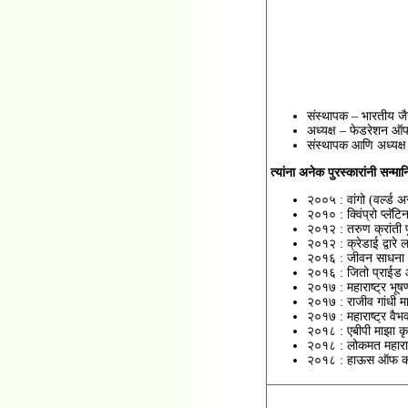
संस्थापक – भारतीय ज
अध्यक्ष – फेडरेशन ऑफ
संस्थापक आणि अध्यक्ष
त्यांना अनेक पुरस्कारांनी सन्
२००५ : वांगो (वर्ल्ड
२०१० : क्विंप्रो प्लॅटि
२०१२ : तरुण क्रांती प
२०१२ : क्रेडाई द्वारे 
२०१६ : जीवन साधना ग
२०१६ : जितो प्राईड 
२०१७ : महाराष्ट्र भूष
२०१७ : राजीव गांधी मा
२०१७ : महाराष्ट्र वैभव
२०१८ : एबीपी माझा कृत
२०१८ : लोकमत महाराष
२०१८ : हाऊस ऑफ कॉमन