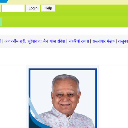
No News/
मी
|
आदरणीय श्री. सुरेशदादा जैन यांचा संदेश
|
संस्थॆची रचना
|
सल्लागार मंडळ
|
तालुका