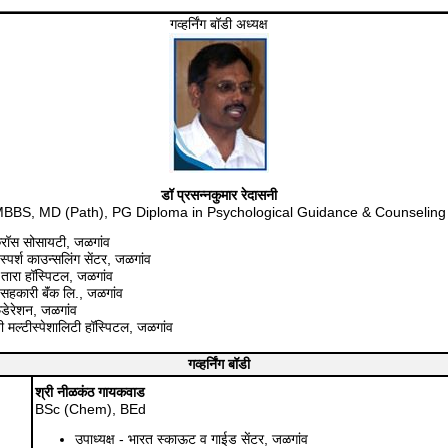
गव्हर्निंग बॉडी अध्यक्ष
डॉ प्रसन्नकुमार रेदासनी
BBS, MD (Path), PG Diploma in Psychological Guidance & Counseling
क्रॉस सोसायटी, जळगांव
स्पर्श काउन्सलिंग सेंटर, जळगांव
 तारा हॉस्पिटल, जळगांव
 सहकारी बॅंक लि., जळगांव
ेडेरेशन, जळगांव
ी मल्टीस्पेशालिटी हॉस्पिटल, जळगांव
गव्हर्निंग बॉडी
श्री नीळकंठ गायकवाड
BSc (Chem), BEd
उपाध्यक्ष - भारत स्काऊट व गाईड सेंटर, जळगांव