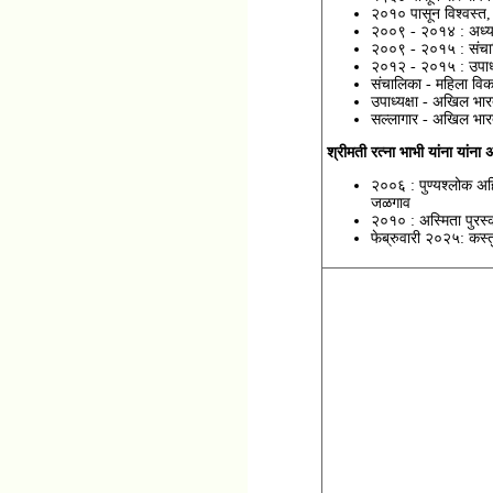
२०१० पासून विश्वस्त
२००९ - २०१४ : अध्यक्
२००९ - २०१५ : संचाल
२०१२ - २०१५ : उपाध्य
संचालिका - महिला वि
उपाध्यक्षा - अखिल भारत
सल्लागार - अखिल भार
श्रीमती रत्ना भाभी यांना यांन
२००६ : पुण्यश्लोक अहि
जळगाव
२०१० : अस्मिता पुरस्
फेब्रुवारी २०२५: कस्त