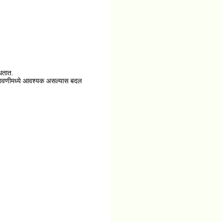
ाधतात.
ंमलबजावणीमध्ये आवश्यक असल्यास बदल