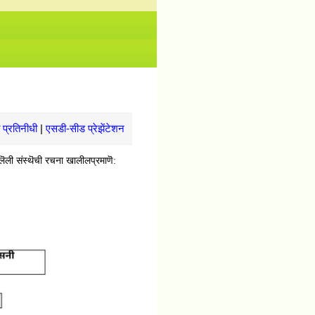
No News/ Info available.
 प्रतिनीधी
|
एसडी-सीड प्रेझेंटेशन
सलॆली संस्थॆची रचना खालीलप्रमाणॆ: