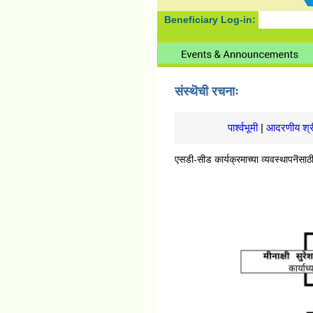
Beneficiary Log-in:
संस्थॆची रचनाः
पार्श्वभूमी
|
आदरणीय श्री.
एसडी-सीड कार्यक्रमाच्या व्यवस्थापनॆसाठ