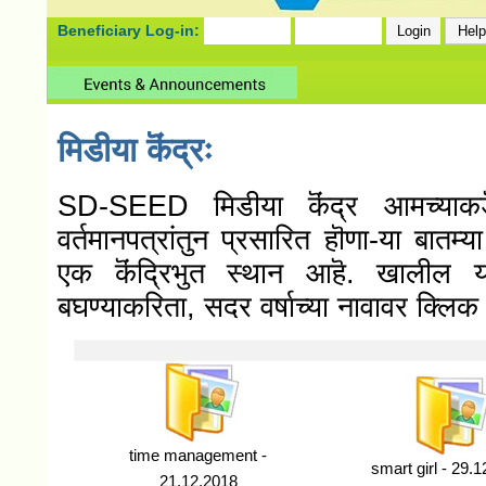
Beneficiary Log-in:
मिडीया कॆंद्रः
SD-SEED मिडीया कॆंद्र आमच्याकडॆ ह
वर्तमानपत्रांतुन प्रसारित हॊणा-या बातम्
एक कॆंद्रिभुत स्थान आहॆ. खालील याद
बघण्याकरिता, सदर वर्षाच्या नावावर क्लिक
time management -
smart girl - 29.
21.12.2018