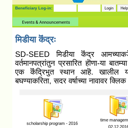
Beneficiary Log-in:
मिडीया कॆंद्रः
SD-SEED मिडीया कॆंद्र आमच्याकडॆ ह
वर्तमानपत्रांतुन प्रसारित हॊणा-या बातम्
एक कॆंद्रिभुत स्थान आहॆ. खालील याद
बघण्याकरिता, सदर वर्षाच्या नावावर क्लिक
time managem
scholarship program - 2016
02.12.201